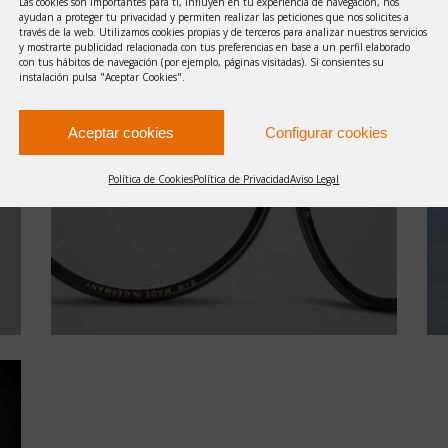
Las cookies son importantes para ti, influyen en tu experiencia de navegación, nos
ayudan a proteger tu privacidad y permiten realizar las peticiones que nos solicites a
través de la web. Utilizamos cookies propias y de terceros para analizar nuestros servicios
y mostrarte publicidad relacionada con tus preferencias en base a un perfil elaborado
con tus hábitos de navegación (por ejemplo, páginas visitadas). Si consientes su
instalación pulsa "Aceptar Cookies".
Aceptar cookies
Configurar cookies
FILTROS MIST V-PRO
Política de Cookies
Política de Privacidad
Aviso Legal